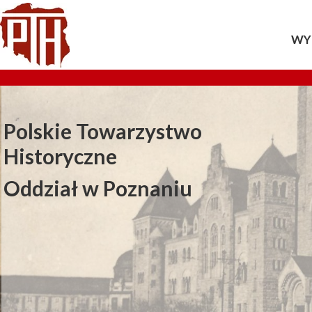
WY
20
20
Polskie Towarzystwo
20
Historyczne
20
Oddział w Poznaniu
20
20
20
20