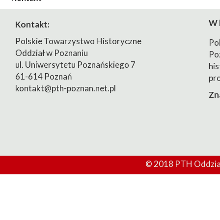
2023/2024
W 
Kontakt:
2024/2025
Polskie Towarzystwo Historyczne
Po
Oddział w Poznaniu
Po
ul. Uniwersytetu Poznańskiego 7
his
61-614 Poznań
pr
kontakt@pth-poznan.net.pl
Zn
© 2018 PTH Oddział