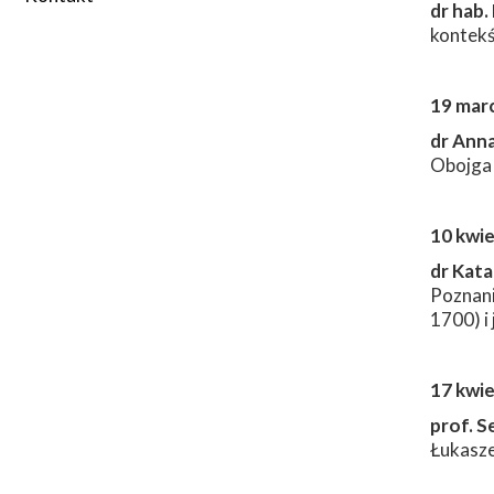
dr hab.
kontekś
2023/2024
2024/2025
19 marc
dr Ann
Obojga 
10 kwie
dr Kat
Poznani
1700) i
17 kwie
prof. S
Łukasze