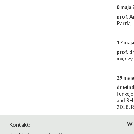
8 maja 
prof. 
Partią
17 maja
prof. d
między 
29 maja
dr Min
Funkcjo
and Reb
2018, R
W 
Kontakt: