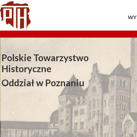
WY
20
20
Polskie Towarzystwo
20
Historyczne
20
Oddział w Poznaniu
20
20
20
20