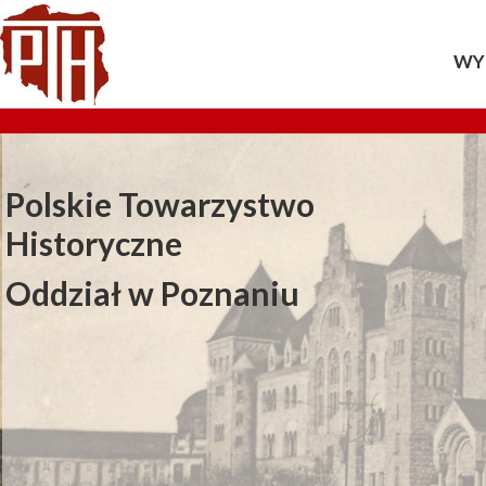
WY
20
20
Polskie Towarzystwo
20
Historyczne
20
Oddział w Poznaniu
20
20
20
20