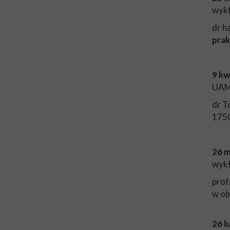
wykł
dr h
prak
9 kw
UAM,
dr T
1750
26 m
wykł
prof
w ob
26 l