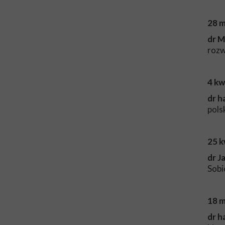
28 m
dr M
rozw
4 kw
dr h
pols
25 k
dr J
Sobi
18 m
dr h