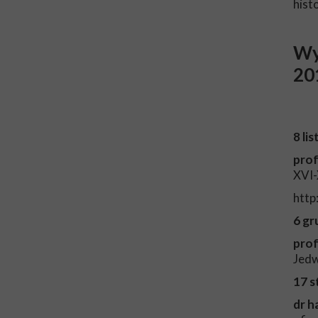
hist
Wy
201
8 li
prof
XVI-
http
6 gr
prof
Jed
17 s
dr h