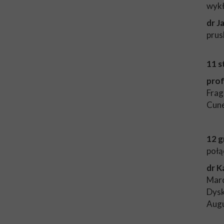
wyk
dr J
prus
11 s
prof
Frag
Cune
12 g
połą
dr K
Marc
Dysk
Augu