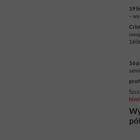
19 l
– wy
Cris
uwag
160
16 p
semi
prof
Szcz
html
Wy
pó