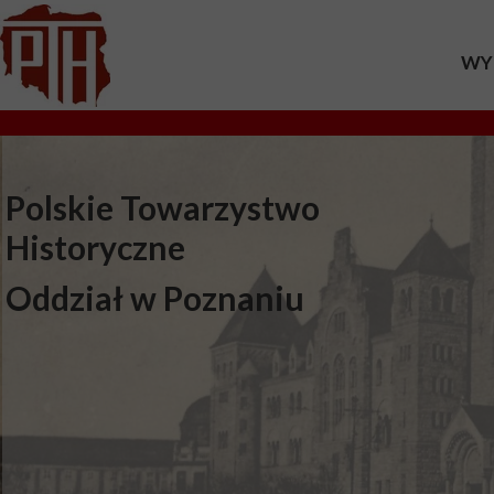
WY
20
20
Polskie Towarzystwo
20
Historyczne
20
Oddział w Poznaniu
20
20
20
20