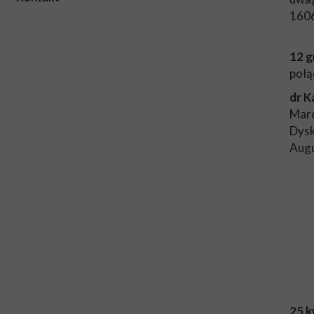
160
2023/2024
12 g
2024/2025
połą
dr K
Marc
Dysk
Augu
25 k