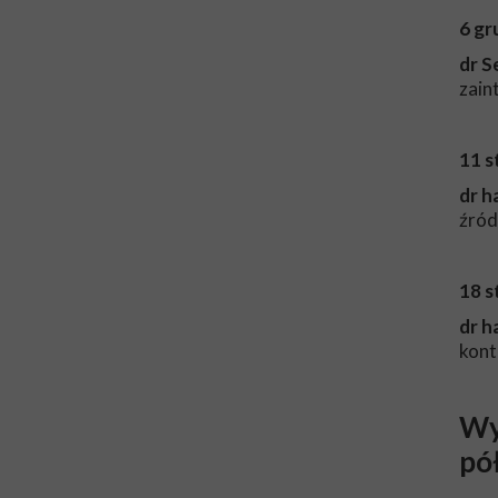
6 gr
dr S
zain
11 s
dr h
źród
18 s
dr h
kont
Wy
pó