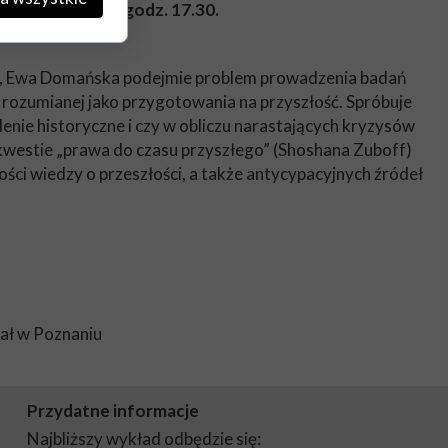
y Rynek 78/79 o godz. 17.30.
”, Ewa Domańska podejmie problem prowadzenia badań
i rozumianej jako przygotowania na przyszłość. Spróbuje
lenie historyczne i czy w obliczu narastających kryzysów
kwestie „prawa do czasu przyszłego” (Shoshana Zuboff)
ści wiedzy o przeszłości, a także antycypacyjnych źródeł
iał w Poznaniu
Przydatne informacje
Najbliższy wykład odbędzie się: