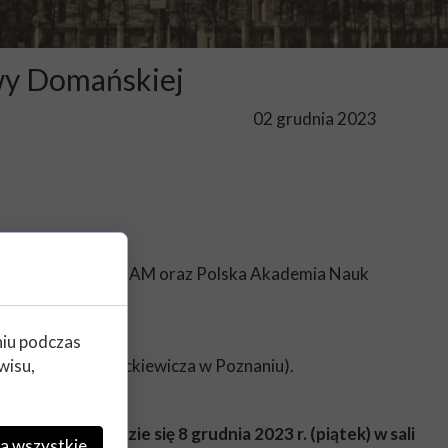
Ewy Domańskiej
02 grudnia 2023
Wydział Historii UAM oraz Polska Akademia Nauk
otwarty pt.
niu podczas
wisu,
et im. Adama Mickiewicza w Poznaniu).
rofesor odbędzie się 8 grudnia 2023 r. (piątek) w sali
a wszystkie