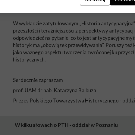
Czerwonej Pałacu Działyńskich w Poznaniu, ul. Star
***
W wykładzie zatytułowanym „Historia antycypacyjna
przeszłości i teraźniejszości z perspektywy antycypacj
odpowiedzieć na pytanie, co to jest antycypacyjne myś
historyk ma „obowiązek przewidywania”. Poruszy też 
jako ważnego aspektu tworzenia zwróconej ku przyszło
historycznych.
Serdecznie zapraszam
prof. UAM dr hab. Katarzyna Balbuza
Prezes Polskiego Towarzystwa Historycznego - oddz
W kilku słowach o PTH - oddział w Poznaniu