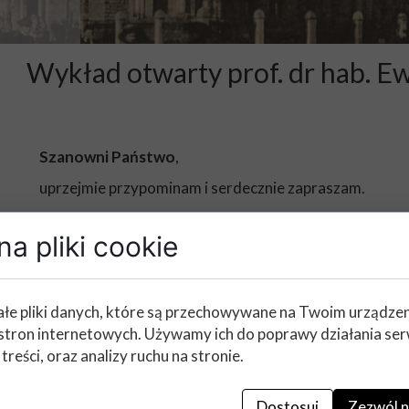
2017/2018
2016/2017
Wykład otwarty prof. dr hab. 
Szanowni Państwo
,
uprzejmie przypominam i serdecznie zapraszam.
a pliki cookie
Polskie Towarzystwo Historyczne oddz. w Poznaniu, 
Biblioteka Kórnicka serdecznie zapraszają na wykład 
Historia antycypacyjna
łe pliki danych, które są przechowywane na Twoim urządze
stron internetowych. Używamy ich do poprawy działania ser
który wygłosi
prof. dr hab. Ewa Domańska
(Uniwersyt
 treści, oraz analizy ruchu na stronie.
Wykład połączony z uroczystością 60. Urodzin Pani P
Dostosuj
Zezwól n