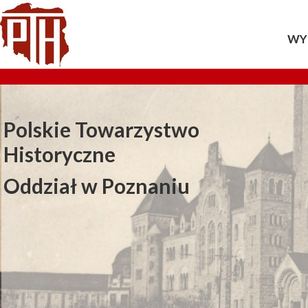
WY
20
20
Polskie Towarzystwo
20
Historyczne
20
Oddział w Poznaniu
20
20
20
20