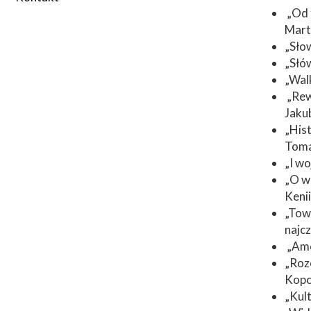
„Od 
2023/2024
Marta
„Sło
2024/2025
„Słó
„Wal
„Rew
Jaku
„Hist
Toma
„I w
„O w
Kenii
„Tow
najc
„Ame
„Rozc
Kopc
„Kul