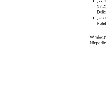
„Widz
13,2
Deiks
„Jak
Pole
W między
Niepodle