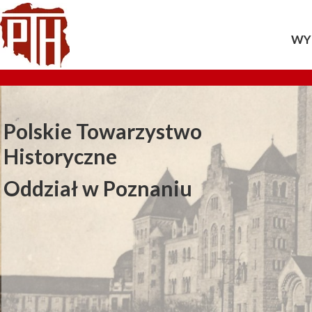
WY
20
20
Polskie Towarzystwo
20
Historyczne
20
Oddział w Poznaniu
20
20
20
20