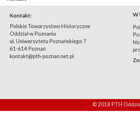
2023/2024
W 
Kontakt:
2024/2025
Polskie Towarzystwo Historyczne
Po
Oddział w Poznaniu
Po
ul. Uniwersytetu Poznańskiego 7
his
61-614 Poznań
pr
kontakt@pth-poznan.net.pl
Zn
© 2018 PTH Oddział