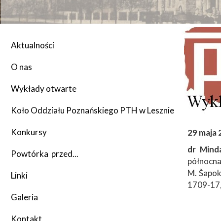
20
20
Aktualności
O nas
Władze
Statut PTH
Wykłady otwarte
2016/2017
Historia Oddziału
2017/2018
Koło Oddziału Poznańskiego PTH w Lesznie
Zarząd Koła
Członkowie honorowi
2018/2019
Dane adresowe
Konkursy
Olimpiada Historyczna
29 maja 
dr Mind
Deklaracje i formularze
2019/2020
Regulamin Koła
Konkurs im. Kazimierza Tymienieckiego
Powtórka przed...
północn
M. Šapok
Składki
2020/2021
Linki
1709-17,
2021/2022
Galeria
2022/2023
Kontakt