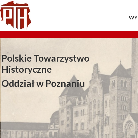
WY
20
20
Polskie Towarzystwo
20
Historyczne
20
Oddział w Poznaniu
20
20
20
20