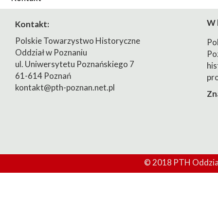
2023/2024
W 
Kontakt:
2024/2025
Polskie Towarzystwo Historyczne
Po
Oddział w Poznaniu
Po
ul. Uniwersytetu Poznańskiego 7
his
61-614 Poznań
pr
kontakt@pth-poznan.net.pl
Zn
© 2018 PTH Oddział