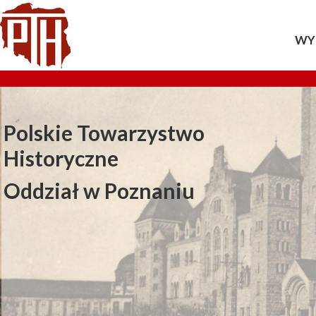
WY
20
20
Polskie Towarzystwo
20
Historyczne
20
Oddział w Poznaniu
20
20
20
20