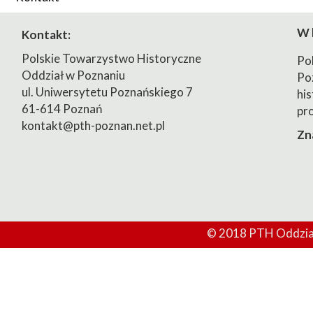
2023/2024
W 
Kontakt:
2024/2025
Polskie Towarzystwo Historyczne
Po
Oddział w Poznaniu
Po
ul. Uniwersytetu Poznańskiego 7
his
61-614 Poznań
pr
kontakt@pth-poznan.net.pl
Zn
© 2018 PTH Oddział